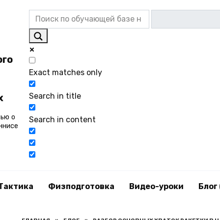
ого
Exact matches only
Search in title
х
вью о
Search in content
ннисе
Тактика
Физподготовка
Видео-уроки
Блог 