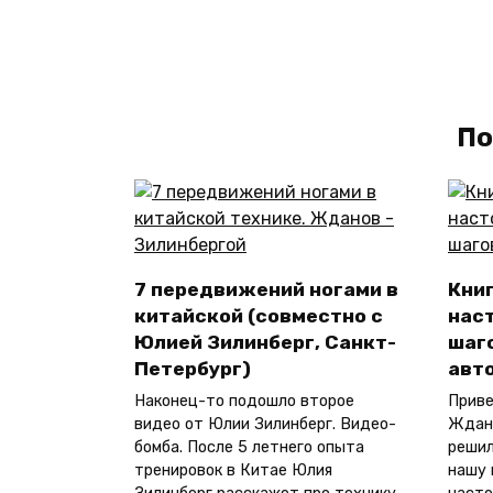
По
7 передвижений ногами в
Кни
китайской (совместно с
наст
Юлией Зилинберг, Санкт-
шаго
Петербург)
авт
Наконец-то подошло второе
Приве
видео от Юлии Зилинберг. Видео-
Ждано
бомба. После 5 летнего опыта
решил
тренировок в Китае Юлия
нашу 