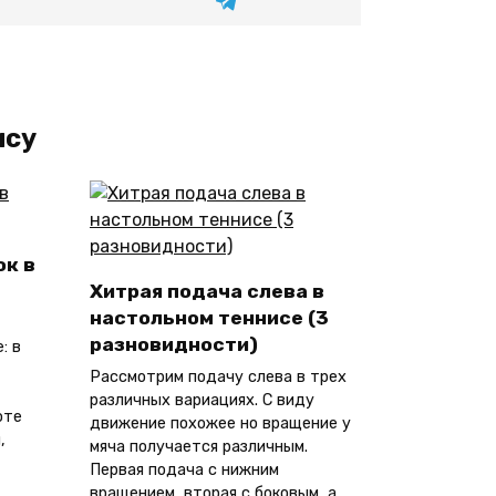
ису
ок в
Хитрая подача слева в
настольном теннисе (3
разновидности)
: в
Рассмотрим подачу слева в трех
различных вариациях. С виду
оте
движение похожее но вращение у
,
мяча получается различным.
Первая подача с нижним
вращением, вторая с боковым, а