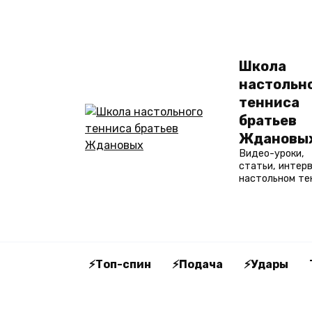
Перейти
к
содержанию
Школа
настольн
тенниса
братьев
Ждановы
Видео-уроки,
статьи, интер
настольном те
⚡Топ-спин
⚡Подача
⚡Удары