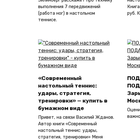
Зилинберг расскажет про технику
насто
выполнения 7 передвижений
Книга
(работа ног) в настольном
руб. 
теннисе.
«Современный
ПОД
настольный теннис:
ПОД
удары, стратегия,
Зар
тренировки» — купить в
Мос
бумажном виде
Оцени
важно
Привет, на связи Василий Жданов.
Автор книги «Современный
настольный теннис: удары,
стратегия, тренировки» Меня